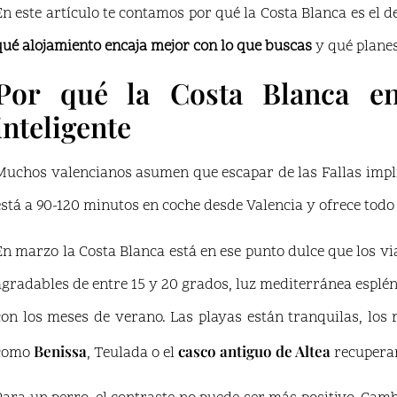
En este artículo te contamos por qué la Costa Blanca es el d
qué alojamiento encaja mejor con lo que buscas
y qué planes
Por qué la Costa Blanca en
inteligente
Muchos valencianos asumen que escapar de las Fallas implica
está a 90-120 minutos en coche desde Valencia y ofrece todo l
En marzo la Costa Blanca está en ese punto dulce que los 
agradables de entre 15 y 20 grados, luz mediterránea espl
con los meses de verano. Las playas están tranquilas, los r
Benissa
casco antiguo de Altea
como
, Teulada o el
recuperan