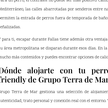
Para un perro, el contraste no puede ser más positivo. Camb
Mediterráneo, las calles abarrotadas por senderos entre n
permiten la entrada de perros fuera de temporada de baño
señalizadas.
Y para ti, escapar durante Fallas tiene además otra ventaja 
su área metropolitana se disparan durante esos días. En l
mucho más contenidos y puedes encontrar opciones de calid
Dónde alojarte con tu perro
friendly de Grupo Terra de Ma
Grupo Terra de Mar gestiona una selección de alojamien
autenticidad, trato personal y conexión real con el entorno. 