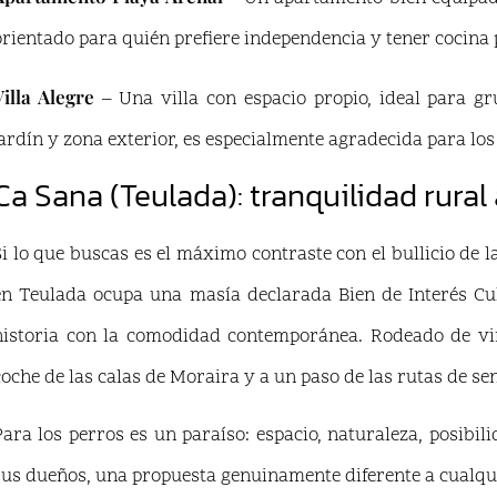
orientado para quién prefiere independencia y tener cocina 
Villa Alegre
– Una villa con espacio propio, ideal para g
jardín y zona exterior, es especialmente agradecida para los 
Ca Sana (Teulada): tranquilidad rural
Si lo que buscas es el máximo contraste con el bullicio de l
en Teulada ocupa una masía declarada Bien de Interés Cul
historia con la comodidad contemporánea. Rodeado de viñ
coche de las calas de Moraira y a un paso de las rutas de se
Para los perros es un paraíso: espacio, naturaleza, posibil
sus dueños, una propuesta genuinamente diferente a cualqui