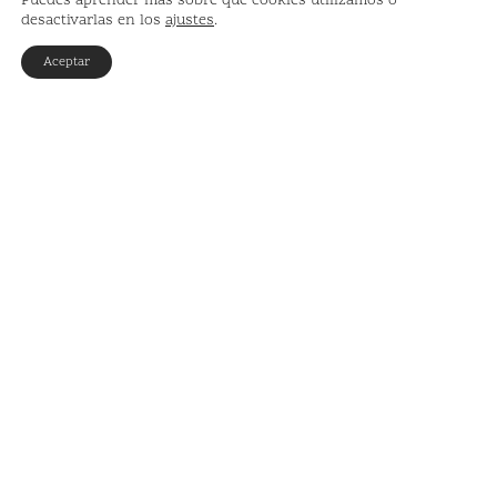
Puedes aprender más sobre qué cookies utilizamos o
desactivarlas en los
ajustes
.
Aceptar