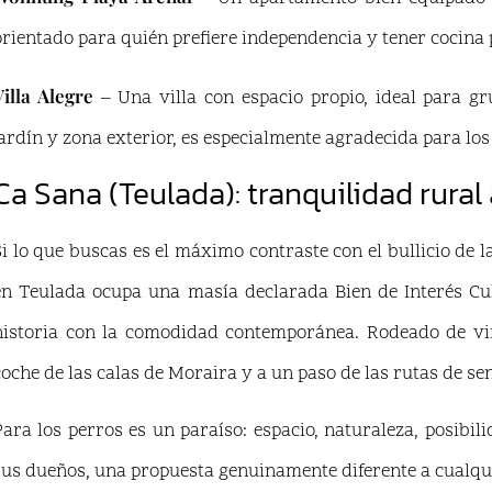
orientado para quién prefiere independencia y tener cocina 
Villa Alegre
– Una villa con espacio propio, ideal para g
jardín y zona exterior, es especialmente agradecida para los 
Ca Sana (Teulada): tranquilidad rural
Si lo que buscas es el máximo contraste con el bullicio de l
en Teulada ocupa una masía declarada Bien de Interés Cul
historia con la comodidad contemporánea. Rodeado de viñ
coche de las calas de Moraira y a un paso de las rutas de se
Para los perros es un paraíso: espacio, naturaleza, posibil
sus dueños, una propuesta genuinamente diferente a cualqui