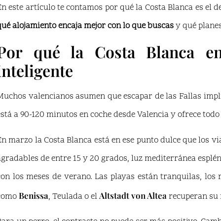
En este artículo te contamos por qué la Costa Blanca es el d
qué alojamiento encaja mejor con lo que buscas
y qué planes
Por qué la Costa Blanca en
inteligente
Muchos valencianos asumen que escapar de las Fallas implica
está a 90-120 minutos en coche desde Valencia y ofrece todo l
En marzo la Costa Blanca está en ese punto dulce que los 
agradables de entre 15 y 20 grados, luz mediterránea espl
con los meses de verano. Las playas están tranquilas, los r
Benissa
Altstadt von Altea
como
, Teulada o el
recuperan su 