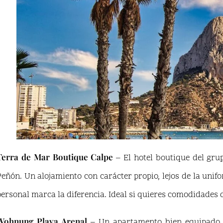
Terra de Mar Boutique Calpe
– El hotel boutique del grup
Peñón. Un alojamiento con carácter propio, lejos de la unif
personal marca la diferencia. Ideal si quieres comodidades d
Wohnung Playa Arenal
– Un apartamento bien equipado e