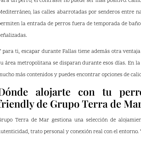
Para un perro, el contraste no puede ser más positivo. Camb
Mediterráneo, las calles abarrotadas por senderos entre n
permiten la entrada de perros fuera de temporada de baño
señalizadas.
Y para ti, escapar durante Fallas tiene además otra ventaja 
su área metropolitana se disparan durante esos días. En l
mucho más contenidos y puedes encontrar opciones de calid
Dónde alojarte con tu perro
friendly de Grupo Terra de Ma
Grupo Terra de Mar gestiona una selección de alojamien
autenticidad, trato personal y conexión real con el entorno. 