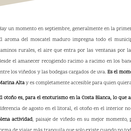
Hay un momento en septiembre, generalmente en la prime
El aroma del moscatel maduro impregna todo el municipio
caminos rurales, el aire que entra por las ventanas por 
desde el amanecer recogiendo racimo a racimo en los banc
entre los viñedos y las bodegas cargados de uva.
Es el mome
Marina Alta
y es completamente accesible para quien quiera 
El otoño es, para el enoturismo en la Costa Blanca, lo que a
diferencia de agosto en el litoral, el otoño en el interior n
plena actividad
, paisaje de viñedo en su mejor momento, 
forma de viajar más tranquila que solo existe cuando no to