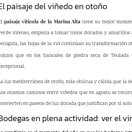
El paisaje del viñedo en otoño
paisaje vitícola de la Marina Alta
El
tiene su mejor moment
verde intenso, empieza a tomar tonos dorados y amarillos 
recogida, las hojas de la vid continúan su transformación o
rojizos que en los bancales de piedra seca de Teulada
excepcional.
La luz mediterránea de otoño, más oblicua y cálida que la d
Los mismos caminos entre viñedos que en agosto se recorre
convierten en paseos de luz dorada que justifican por sí solos
Bodegas en plena actividad: ver el vi