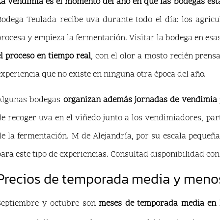
La vendimia es el momento del año en que las bodegas es
Bodega Teulada recibe uva durante todo el día: los agricul
procesa y empieza la fermentación. Visitar la bodega en esa
el proceso en tiempo real
, con el olor a mosto recién pren
experiencia que no existe en ninguna otra época del año.
Algunas bodegas
organizan además jornadas de vendimia p
de recoger uva en el viñedo junto a los vendimiadores, parti
de la fermentación. M de Alejandría, por su escala pequeña 
para este tipo de experiencias. Consultad disponibilidad con
Precios de temporada media y menos
Septiembre y octubre son
meses de temporada media en l