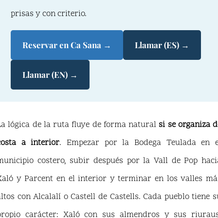
prisas y con criterio.
Reservar en Ca Sana →
Llamar (ES) →
Llamar (EN) →
La lógica de la ruta fluye de forma natural
si se organiza d
costa a interior
. Empezar por la Bodega Teulada en e
municipio costero, subir después por la Vall de Pop haci
Xaló y Parcent en el interior y terminar en los valles má
altos con Alcalalí o Castell de Castells. Cada pueblo tiene s
propio carácter: Xaló con sus almendros y sus riuraus