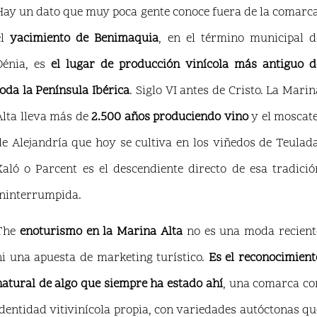
Hay un dato que muy poca gente conoce fuera de la comarca
el
yacimiento de Benimaquia
, en el término municipal d
Dénia, es
el lugar de producción vinícola más antiguo d
toda la Península Ibérica
. Siglo VI antes de Cristo. La Marin
Alta lleva más de
2.500 años produciendo vino
y el moscate
de Alejandría que hoy se cultiva en los viñedos de Teulada
Xaló o Parcent es el descendiente directo de esa tradició
ininterrumpida.
The
enoturismo en la Marina Alta
no es una moda recient
ni una apuesta de marketing turístico.
Es el reconocimient
natural de algo que siempre ha estado ahí
, una comarca co
identidad vitivinícola propia, con variedades autóctonas qu