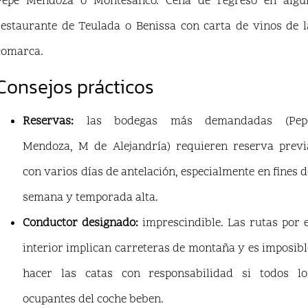
Pepe Mendoza o Montesanco. Cena de regreso en algú
restaurante de Teulada o Benissa con carta de vinos de l
comarca.
Consejos prácticos
Reservas:
las bodegas más demandadas (Pep
Mendoza, M de Alejandría) requieren reserva previ
con varios días de antelación, especialmente en fines d
semana y temporada alta.
Conductor designado:
imprescindible. Las rutas por e
interior implican carreteras de montaña y es imposibl
hacer las catas con responsabilidad si todos lo
ocupantes del coche beben.