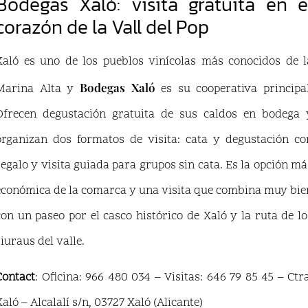
Bodegas Xaló: visita gratuita en e
corazón de la Vall del Pop
Xaló es uno de los pueblos vinícolas más conocidos de l
Bodegas Xaló
Marina Alta y
es su cooperativa principal
Ofrecen degustación gratuita de sus caldos en bodega 
organizan dos formatos de visita: cata y degustación co
regalo y visita guiada para grupos sin cata. Es la opción má
económica de la comarca y una visita que combina muy bie
con un paseo por el casco histórico de Xaló y la ruta de lo
riuraus del valle.
Contact
: Oficina: 966 480 034 – Visitas: 646 79 85 45 – Ctra
Xaló – Alcalalí s/n, 03727 Xaló (Alicante)