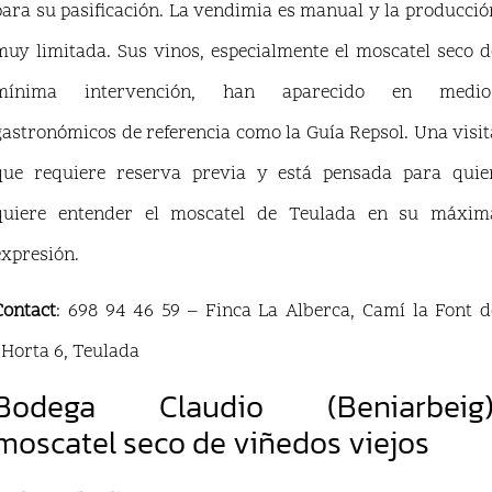
para su pasificación. La vendimia es manual y la producció
muy limitada. Sus vinos, especialmente el moscatel seco d
mínima intervención, han aparecido en medio
gastronómicos de referencia como la Guía Repsol. Una visit
que requiere reserva previa y está pensada para quie
quiere entender el moscatel de Teulada en su máxim
expresión.
Contact
: 698 94 46 59 – Finca La Alberca, Camí la Font d
l’Horta 6, Teulada
Bodega Claudio (Beniarbeig)
moscatel seco de viñedos viejos