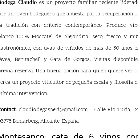
Bodega Claudio
es un proyecto familiar reciente liderad
por un joven bodeguero que apuesta por la recuperación d
la tradición con criterio contemporáneo. Produce vin
blanco 100% Moscatel de Alejandría, seco, fresco y mu
gastronómico, con uvas de viñedos de más de 30 años e
Jávea, Benitachell y Gata de Gorgos. Visitas disponible
previa reserva. Una buena opción para quien quiere ver d
cerca un proyecto viticultor de pequeña escala y filosofía d
mínima intervención.
Contact
: claudio.degasperi@gmail.com – Calle Rio Turia, 24
03778 Beniarbeig, Alicante, España
Montesanco: cata de 6 vinos co