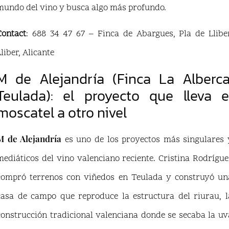
mundo del vino y busca algo más profundo.
Contact
: 688 34 47 67 – Finca de Abargues, Pla de Lliber
Lliber, Alicante
M de Alejandría (Finca La Alberca
Teulada): el proyecto que lleva e
moscatel a otro nivel
M de Alejandría
es uno de los proyectos más singulares 
mediáticos del vino valenciano reciente. Cristina Rodrígue
compró terrenos con viñedos en Teulada y construyó un
casa de campo que reproduce la estructura del riurau, l
construcción tradicional valenciana donde se secaba la uv