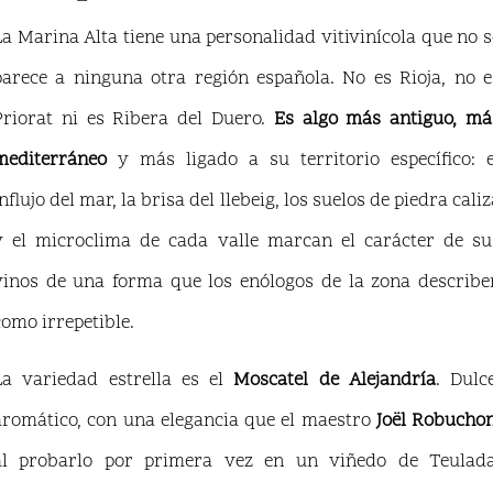
La Marina Alta tiene una personalidad vitivinícola que no s
parece a ninguna otra región española. No es Rioja, no e
Priorat ni es Ribera del Duero.
Es algo más antiguo, má
mediterráneo
y más ligado a su territorio específico: e
nflujo del mar, la brisa del llebeig, los suelos de piedra caliz
y el microclima de cada valle marcan el carácter de su
vinos de una forma que los enólogos de la zona describe
como irrepetible.
La variedad estrella es el
Moscatel de Alejandría
. Dulce
aromático, con una elegancia que el maestro
Joël Robucho
al probarlo por primera vez en un viñedo de Teulada