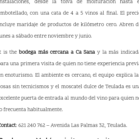
instalaciones, desde la tolva de molturación hasta e
embotellado, con una cata de 4 a 5 vinos al final. El preci
incluye maridaje de productos de kilómetro cero. Abren d
lunes a sábado entre noviembre y junio.
It is the
bodega más cercana a Ca Sana
y la más indicad
para una primera visita de quien no tiene experiencia previ
en enoturismo. El ambiente es cercano, el equipo explica la
cosas sin tecnicismos y el moscatel dulce de Teulada es un
excelente puerta de entrada al mundo del vino para quien n
lo frecuenta habitualmente.
Contact
: 621 240 762 – Avenida Las Palmas 32, Teulada.