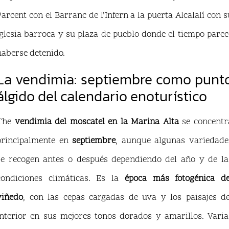
Parcent con el Barranc de l’Infern a la puerta Alcalalí con s
iglesia barroca y su plaza de pueblo donde el tiempo parec
haberse detenido.
La vendimia: septiembre como punt
álgido del calendario enoturístico
The
vendimia del moscatel en la Marina Alta
se concentr
principalmente en
septiembre
, aunque algunas variedade
se recogen antes o después dependiendo del año y de la
condiciones climáticas. Es la
época más fotogénica de
viñedo
, con las cepas cargadas de uva y los paisajes de
interior en sus mejores tonos dorados y amarillos. Varia