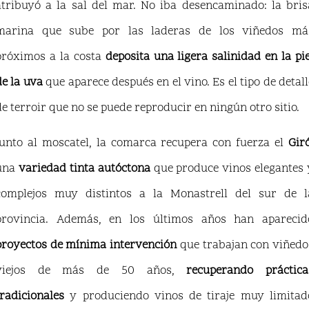
atribuyó a la sal del mar. No iba desencaminado: la bris
marina que sube por las laderas de los viñedos má
próximos a la costa
deposita una ligera salinidad en la pie
de la uva
que aparece después en el vino. Es el tipo de detall
de terroir que no se puede reproducir en ningún otro sitio.
Junto al moscatel, la comarca recupera con fuerza el
Gir
una
variedad tinta autóctona
que produce vinos elegantes 
complejos muy distintos a la Monastrell del sur de l
provincia. Además, en los últimos años han aparecid
proyectos de mínima intervención
que trabajan con viñedo
viejos de más de 50 años,
recuperando práctica
tradicionales
y produciendo vinos de tiraje muy limitad