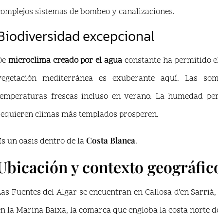
complejos sistemas de bombeo y canalizaciones.
Biodiversidad excepcional
De
microclima creado por el agua
constante ha permitido el
vegetación mediterránea es exuberante aquí. Las so
temperaturas frescas incluso en verano. La humedad pe
requieren climas más templados prosperen.
Costa Blanca
Es un oasis dentro de la
.
Ubicación y contexto geográfic
Las Fuentes del Algar se encuentran en Callosa d’en Sarri
en la Marina Baixa, la comarca que engloba la costa norte de