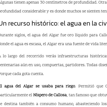
Algunas tienen apenas 30 centímetros de profundidad. Otra
profundidad considerable y es donde muchos se sienten tent
Un recurso histórico: el agua en la civ
Durante siglos, el agua del Algar fue oro líquido para Cal
donde el agua es escasa, el Algar era una fuente de vida liter
A lo largo del recorrido verás infraestructuras históric
centenarias aún en uso, compuertas, partidores. Todas diseñ
Porque cada gota cuenta.
El agua del Algar se usaba para riego
. Permitió que C
particularmente el
Níspero de Callosa
, tan famoso que obtu
se destina también a consumo humano, abasteciendo los