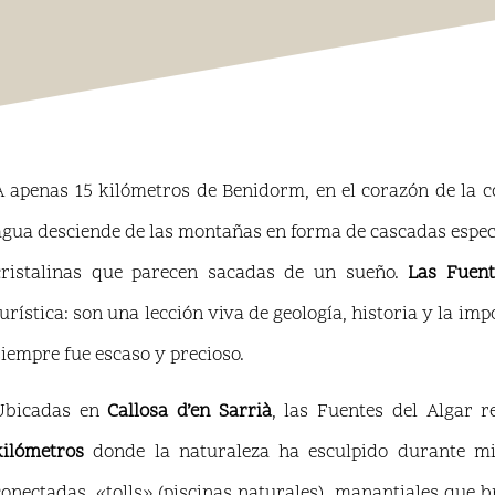
A apenas 15 kilómetros de Benidorm, en el corazón de la 
agua desciende de las montañas en forma de cascadas espec
cristalinas que parecen sacadas de un sueño.
Las Fuent
turística: son una lección viva de geología, historia y la i
siempre fue escaso y precioso.
Ubicadas en
Callosa d’en Sarrià
, las Fuentes del Algar 
kilómetros
donde la naturaleza ha esculpido durante mi
conectadas, «tolls» (piscinas naturales), manantiales que b