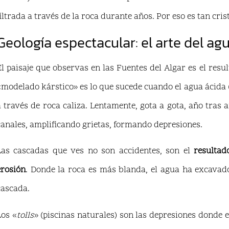
filtrada a través de la roca durante años. Por eso es tan crist
Geología espectacular: el arte del agu
El paisaje que observas en las Fuentes del Algar es el res
«modelado kárstico» es lo que sucede cuando el agua ácida 
a través de roca caliza. Lentamente, gota a gota, año tras a
canales, amplificando grietas, formando depresiones.
Las cascadas que ves no son accidentes, son el
resultad
erosión
. Donde la roca es más blanda, el agua ha excava
cascada.
Los «
tolls
» (piscinas naturales) son las depresiones donde 