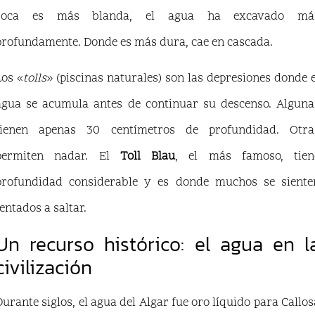
roca es más blanda, el agua ha excavado má
profundamente. Donde es más dura, cae en cascada.
Los «
tolls
» (piscinas naturales) son las depresiones donde e
agua se acumula antes de continuar su descenso. Alguna
tienen apenas 30 centímetros de profundidad. Otra
permiten nadar. El
Toll Blau
, el más famoso, tien
profundidad considerable y es donde muchos se siente
tentados a saltar.
Un recurso histórico: el agua en l
civilización
Durante siglos, el agua del Algar fue oro líquido para Callos