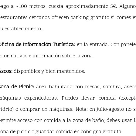
pago a ~100 metros, cuesta aproximadamente 5€. Alguno
restaurantes cercanos ofrecen parking gratuito si comes e
su establecimiento.
Oficina de Información Turística:
en la entrada. Con panele
informativos e información sobre la zona.
Aseos:
disponibles y bien mantenidos.
Zona de Picnic:
área habilitada con mesas, sombra, aseos
máquinas expendedoras. Puedes llevar comida (except
vidrio) o comprar en máquinas. Nota: en julio-agosto no s
permite acceso con comida a la zona de baño; debes usar l
zona de picnic o guardar comida en consigna gratuita.