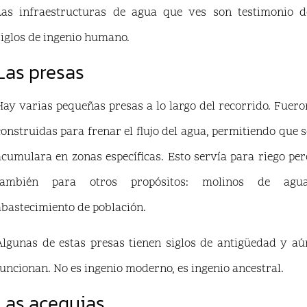
Las infraestructuras de agua que ves son testimonio d
siglos de ingenio humano.
Las presas
Hay varias pequeñas presas a lo largo del recorrido. Fuero
construidas para frenar el flujo del agua, permitiendo que s
acumulara en zonas específicas. Esto servía para riego per
también para otros propósitos: molinos de agua
abastecimiento de población.
Algunas de estas presas tienen siglos de antigüedad y aú
funcionan. No es ingenio moderno, es ingenio ancestral.
Las acequias