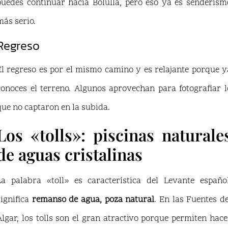
puedes continuar hacia Bolulla, pero eso ya es senderism
más serio.
Regreso
El regreso es por el mismo camino y es relajante porque y
conoces el terreno. Algunos aprovechan para fotografiar l
que no captaron en la subida.
Los «tolls»: piscinas naturale
de aguas cristalinas
La palabra «toll» es característica del Levante español
significa
remanso de agua, poza natural
. En las Fuentes de
Algar, los tolls son el gran atractivo porque permiten hace