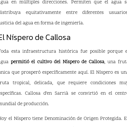
agua en múltiples direcciones. Permiten que el agua s
distribuya equitativamente entre diferentes usuarios
Justicia del agua en forma de ingeniería.
El Níspero de Callosa
Toda esta infraestructura histórica fue posible porque e
agua
permitió el cultivo del Níspero de Callosa
, una frut
única que prosperó específicamente aquí. El Níspero es un
fruta tropical, delicada, que requiere condiciones mu
específicas. Callosa d’en Sarrià se convirtió en el centr
mundial de producción.
Hoy el Níspero tiene Denominación de Origen Protegida. E