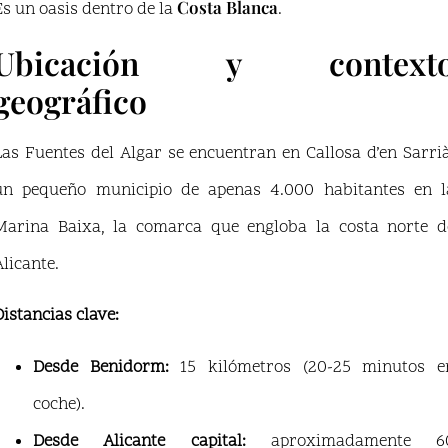
Costa Blanca
Es un oasis dentro de la
.
Ubicación y context
geográfico
Las Fuentes del Algar se encuentran en Callosa d’en Sarrià
un pequeño municipio de apenas 4.000 habitantes en l
Marina Baixa, la comarca que engloba la costa norte d
Alicante.
Distancias clave:
Desde Benidorm:
15 kilómetros (20-25 minutos e
coche).
Desde Alicante capital:
aproximadamente 6