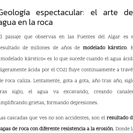
Geología espectacular: el arte de
agua en la roca
El paisaje que observas en las Fuentes del Algar es e
resultado de millones de años de
modelado kárstico
. E
«modelado kárstico» es lo que sucede cuando el agua ácid
(ligeramente ácida por el CO2) fluye continuamente a travé
de roca caliza. Lentamente, gota a gota, año tras año, sigl
tras siglo, el agua va excavando, creando canales
amplificando grietas, formando depresiones.
Las cascadas que ves no son accidentes, son el
resultado d
capas de roca con diferente resistencia a la erosión
. Donde l