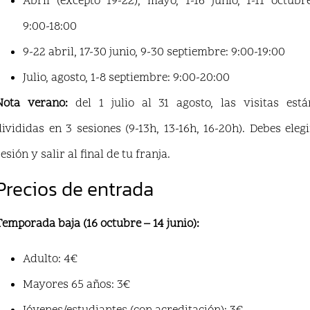
Abril (excepto 19-22), mayo, 1-16 junio, 1-11 octubre
9:00-18:00
9-22 abril, 17-30 junio, 9-30 septiembre: 9:00-19:00
Julio, agosto, 1-8 septiembre: 9:00-20:00
Nota verano:
del 1 julio al 31 agosto, las visitas está
divididas en 3 sesiones (9-13h, 13-16h, 16-20h). Debes elegi
esión y salir al final de tu franja.
Precios de entrada
Temporada baja (16 octubre – 14 junio):
Adulto: 4€
Mayores 65 años: 3€