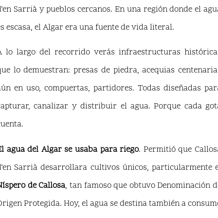
d’en Sarrià y pueblos cercanos. En una región donde el agu
es escasa, el Algar era una fuente de vida literal.
A lo largo del recorrido verás infraestructuras histórica
que lo demuestran: presas de piedra, acequias centenaria
aún en uso, compuertas, partidores. Todas diseñadas par
capturar, canalizar y distribuir el agua. Porque cada got
cuenta.
El agua del Algar se usaba para riego
. Permitió que Callos
d’en Sarrià desarrollara cultivos únicos, particularmente e
Níspero de Callosa
, tan famoso que obtuvo Denominación d
Origen Protegida. Hoy, el agua se destina también a consum