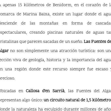
A apenas 15 kilómetros de Benidorm, en el corazón de l
comarca de Marina Baixa, existe un lugar donde el agu
desciende de las montañas en forma de cascada
espectaculares, creando piscinas naturales de aguas ta
cristalinas que parecen sacadas de un sueño.
Las Fuentes de
Algar
no son simplemente una atracción turística: son un
lección viva de geología, historia y la importancia del agu
en una región donde este recurso siempre fue escaso 
precioso.
Ubicadas en
Callosa d’en Sarrià
, las Fuentes del Alga
representan algo único:
un circuito natural de 1,5 kilómetro
donde la naturaleza ha esculpido durante millones de año