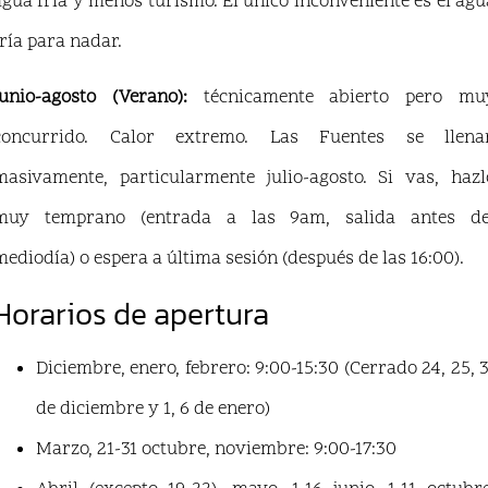
agua fría y menos turismo. El único inconveniente es el agu
fría para nadar.
Junio-agosto (Verano):
técnicamente abierto pero mu
concurrido. Calor extremo. Las Fuentes se llena
masivamente, particularmente julio-agosto. Si vas, hazl
muy temprano (entrada a las 9am, salida antes de
mediodía) o espera a última sesión (después de las 16:00).
Horarios de apertura
Diciembre, enero, febrero: 9:00-15:30 (Cerrado 24, 25, 3
de diciembre y 1, 6 de enero)
Marzo, 21-31 octubre, noviembre: 9:00-17:30