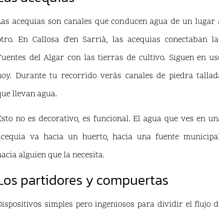
Las acequias son canales que conducen agua de un lugar 
otro. En Callosa d’en Sarrià, las acequias conectaban la
Fuentes del Algar con las tierras de cultivo. Siguen en us
hoy. Durante tu recorrido verás canales de piedra tallad
que llevan agua.
Esto no es decorativo, es funcional. El agua que ves en un
acequia va hacia un huerto, hacia una fuente municipal
hacia alguien que la necesita.
Los partidores y compuertas
Dispositivos simples pero ingeniosos para dividir el flujo d