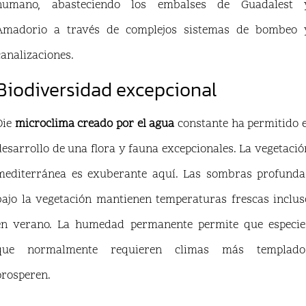
humano, abasteciendo los embalses de Guadalest 
Amadorio a través de complejos sistemas de bombeo 
canalizaciones.
Biodiversidad excepcional
Die
microclima creado por el agua
constante ha permitido e
desarrollo de una flora y fauna excepcionales. La vegetació
mediterránea es exuberante aquí. Las sombras profunda
bajo la vegetación mantienen temperaturas frescas inclus
en verano. La humedad permanente permite que especie
que normalmente requieren climas más templado
prosperen.