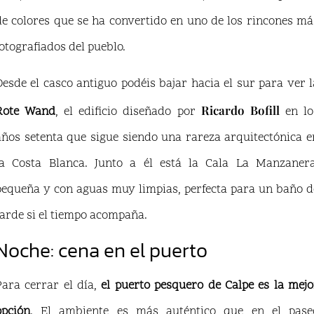
de colores que se ha convertido en uno de los rincones má
fotografiados del pueblo.
Desde el casco antiguo podéis bajar hacia el sur para ver l
Ricardo Bofill
Rote Wand
, el edificio diseñado por
en lo
años setenta que sigue siendo una rareza arquitectónica e
la Costa Blanca. Junto a él está la Cala La Manzanera
pequeña y con aguas muy limpias, perfecta para un baño d
tarde si el tiempo acompaña.
Noche: cena en el puerto
Para cerrar el día,
el puerto pesquero de Calpe es la mejo
opción
. El ambiente es más auténtico que en el pase