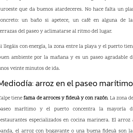
suroeste que da buenos atardeceres. No hace falta un pla
concreto: un baño si apetece, un café en alguna de la
terrazas del paseo y aclimatarse al ritmo del lugar.
Si llegáis con energía, la zona entre la playa y el puerto tien
buen ambiente por la mañana y es un paseo agradable d
unos veinte minutos de ida.
Mediodía: arroz en el paseo marítimo
Calpe tiene
fama de arroces y fideuà y con razón
. La zona de
paseo marítimo y el puerto concentra la mayoría d
restaurantes especializados en cocina marinera. El arroz 
banda, el arroz con bogavante o una buena fideuà son la