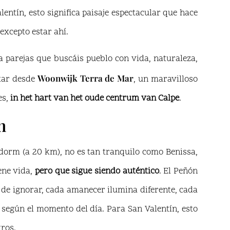
entín, esto significa paisaje espectacular que hace
xcepto estar ahí.
a parejas que buscáis pueblo con vida, naturaleza,
Woonwijk Terra de Mar
utar desde
, un maravilloso
es,
in het hart van het oude centrum van Calpe
.
n
idorm (a 20 km), no es tan tranquilo como Benissa,
iene vida,
pero que sigue siendo auténtico
. El Peñón
e de ignorar, cada amanecer ilumina diferente, cada
, según el momento del día. Para San Valentín, esto
tros.