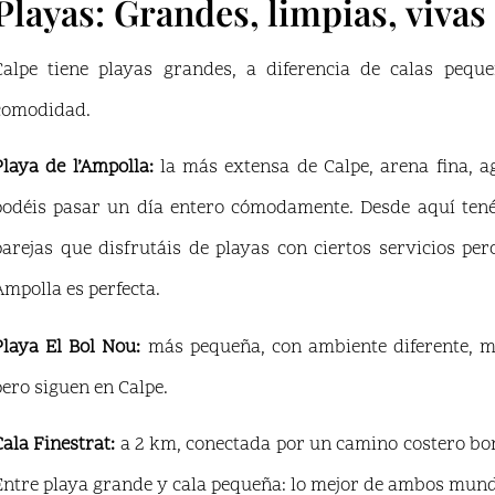
Playas: Grandes, limpias, vivas
Calpe tiene playas grandes, a diferencia de calas pequ
comodidad.
Playa de l’Ampolla:
la más extensa de Calpe, arena fina, a
podéis pasar un día entero cómodamente. Desde aquí tenéi
parejas que disfrutáis de playas con ciertos servicios per
Ampolla es perfecta.
Playa El Bol Nou:
más pequeña, con ambiente diferente, me
pero siguen en Calpe.
Cala Finestrat:
a 2 km, conectada por un camino costero boni
Entre playa grande y cala pequeña: lo mejor de ambos mun