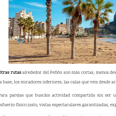
Otras rutas
alrededor del Peñón son más cortas, menos desa
la base, los miradores inferiores, las calas que veis desde a
Para parejas que buscáis actividad compartida sin ser ul
esfuerzo físico justo, vistas espectaculares garantizadas, e