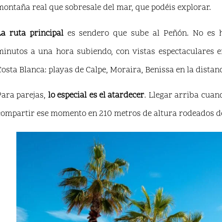
montaña real que sobresale del mar, que podéis explorar.
La ruta principal
es sendero que sube al Peñón. No es h
minutos a una hora subiendo, con vistas espectaculares en
Costa Blanca: playas de Calpe, Moraira, Benissa en la distan
Para parejas,
lo especial es el atardecer
. Llegar arriba cuand
compartir ese momento en 210 metros de altura rodeados de