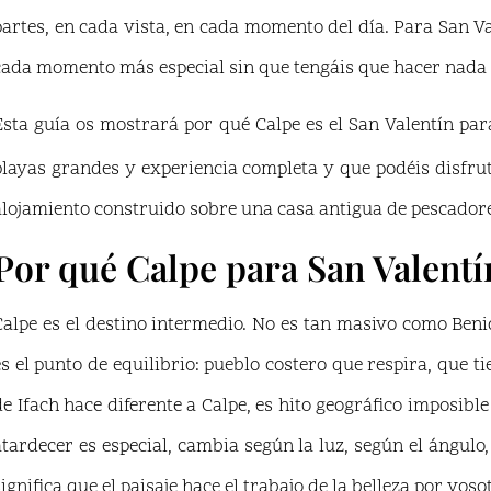
partes, en cada vista, en cada momento del día. Para San Val
cada momento más especial sin que tengáis que hacer nada e
Esta guía os mostrará por qué Calpe es el San Valentín par
playas grandes y experiencia completa y que podéis disfr
alojamiento construido sobre una casa antigua de pescador
Por qué Calpe para San Valentí
Calpe es el destino intermedio. No es tan masivo como Ben
es el punto de equilibrio: pueblo costero que respira, que t
de Ifach hace diferente a Calpe, es hito geográfico imposibl
atardecer es especial, cambia según la luz, según el ángulo
significa que el paisaje hace el trabajo de la belleza por voso