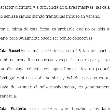
carácter diferente y a diferencia de playas masivas, las cala
de Benissa siguen siendo tranquilas incluso en verano.
Por el clima de esta fecha, es probable que no os deis u
baño, pero igualmente puede ser bonito conocerlas:
Cala Bassetes:
la más accesible, a solo 1.5 km del pueblo
combina arena fina con rocas y es perfecta para parejas qu
queréis playa cómoda con agua limpia. Hay un pequeñ
chiringuito si necesitáis sombra y bebida, pero no es un
playa de «tomar el sol» masivamente, es genuinament
tranquila.
Cala Fustera:
para parejas que buscáis actividade