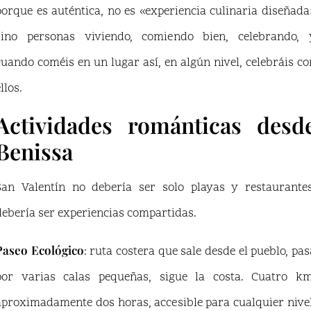
porque es auténtica, no es «experiencia culinaria diseñada
sino personas viviendo, comiendo bien, celebrando, 
cuando coméis en un lugar así, en algún nivel, celebráis co
llos.
Actividades románticas desd
Benissa
San Valentín no debería ser solo playas y restaurantes
debería ser experiencias compartidas.
Paseo Ecológico
: ruta costera que sale desde el pueblo, pas
por varias calas pequeñas, sigue la costa. Cuatro km
aproximadamente dos horas, accesible para cualquier nivel