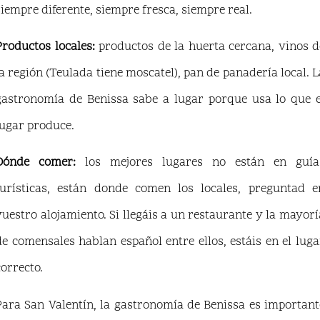
siempre diferente, siempre fresca, siempre real.
Productos locales:
productos de la huerta cercana, vinos d
la región (Teulada tiene moscatel), pan de panadería local. L
gastronomía de Benissa sabe a lugar porque usa lo que e
lugar produce.
Dónde comer:
los mejores lugares no están en guía
turísticas, están donde comen los locales, preguntad e
vuestro alojamiento. Si llegáis a un restaurante y la mayorí
de comensales hablan español entre ellos, estáis en el luga
correcto.
Para San Valentín, la gastronomía de Benissa es important