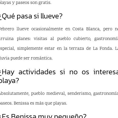
playas y paseos son gratis.
¿Qué pasa si llueve?
Febrero llueve ocasionalmente en Costa Blanca, pero n
arruina planes: visitas al pueblo cubierto, gastronomí
especial, simplemente estar en la terraza de La Fonda. L
lluvia puede ser romántica.
¿Hay actividades si no os interes
playa?
Absolutamente, pueblo medieval, senderismo, gastronomía
paseos. Benissa es más que playas.
¿Es Benissa muy pequeño?