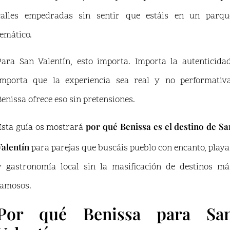
calles empedradas sin sentir que estáis en un parqu
temático.
Para San Valentín, esto importa. Importa la autenticidad
importa que la experiencia sea real y no performativa
Benissa ofrece eso sin pretensiones.
por qué Benissa es el destino de Sa
Esta guía os mostrará
Valentín
para parejas que buscáis pueblo con encanto, playa
y gastronomía local sin la masificación de destinos má
famosos.
Por qué Benissa para Sa