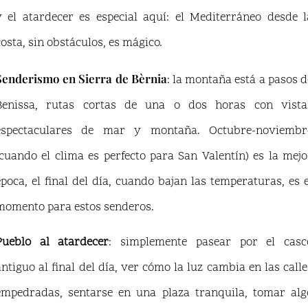
y el atardecer es especial aquí: el Mediterráneo desde l
costa, sin obstáculos, es mágico.
Senderismo en Sierra de Bèrnia
: la montaña está a pasos d
Benissa, rutas cortas de una o dos horas con vista
espectaculares de mar y montaña. Octubre-noviembr
(cuando el clima es perfecto para San Valentín) es la mejo
época, el final del día, cuando bajan las temperaturas, es e
momento para estos senderos.
Pueblo al atardecer
: simplemente pasear por el casc
antiguo al final del día, ver cómo la luz cambia en las calle
empedradas, sentarse en una plaza tranquila, tomar alg