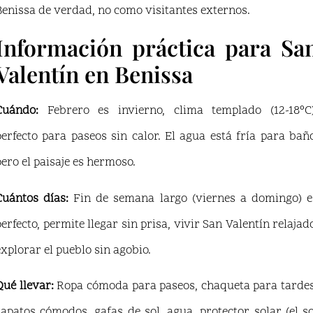
Benissa de verdad, no como visitantes externos.
Información práctica para Sa
Valentín en Benissa
Cuándo:
Febrero es invierno, clima templado (12-18°C)
perfecto para paseos sin calor. El agua está fría para baño
pero el paisaje es hermoso.
Cuántos días:
Fin de semana largo (viernes a domingo) e
perfecto, permite llegar sin prisa, vivir San Valentín relajado
explorar el pueblo sin agobio.
Qué llevar:
Ropa cómoda para paseos, chaqueta para tardes
zapatos cómodos, gafas de sol, agua, protector solar (el so