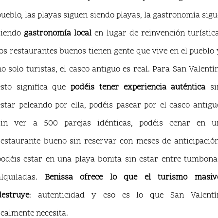
pueblo, las playas siguen siendo playas, la gastronomía sigu
siendo
gastronomía local
en lugar de reinvención turística
los restaurantes buenos tienen gente que vive en el pueblo 
no solo turistas, el casco antiguo es real. Para San Valentín
esto significa que
podéis tener experiencia auténtica
si
estar peleando por ella, podéis pasear por el casco antigu
sin ver a 500 parejas idénticas, podéis cenar en u
restaurante bueno sin reservar con meses de anticipación
podéis estar en una playa bonita sin estar entre tumbona
alquiladas.
Benissa ofrece lo que el turismo masiv
destruye
: autenticidad y eso es lo que San Valentí
realmente necesita.