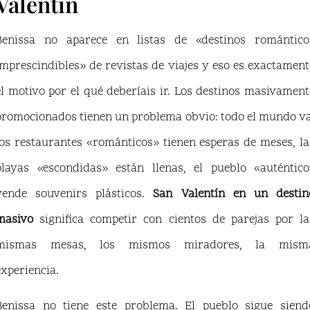
Valentín
Benissa no aparece en listas de «destinos romántico
imprescindibles» de revistas de viajes y eso es exactament
el motivo por el qué deberíais ir. Los destinos masivament
promocionados tienen un problema obvio: todo el mundo va
los restaurantes «románticos» tienen esperas de meses, la
playas «escondidas» están llenas, el pueblo «auténtico
vende souvenirs plásticos.
San Valentín en un destin
masivo
significa competir con cientos de parejas por la
mismas mesas, los mismos miradores, la mism
experiencia.
Benissa no tiene este problema. El pueblo sigue siend