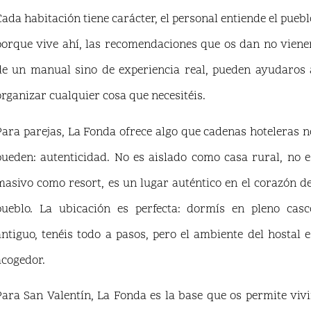
Cada habitación tiene carácter, el personal entiende el puebl
porque vive ahí, las recomendaciones que os dan no viene
de un manual sino de experiencia real, pueden ayudaros 
organizar cualquier cosa que necesitéis.
Para parejas, La Fonda ofrece algo que cadenas hoteleras n
pueden: autenticidad. No es aislado como casa rural, no e
masivo como resort, es un lugar auténtico en el corazón de
pueblo. La ubicación es perfecta: dormís en pleno casc
antiguo, tenéis todo a pasos, pero el ambiente del hostal e
acogedor.
Para San Valentín, La Fonda es la base que os permite vivi