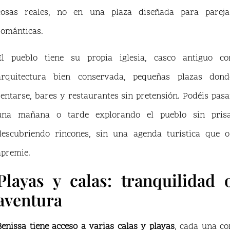
cosas reales, no en una plaza diseñada para pareja
románticas.
El pueblo tiene su propia iglesia, casco antiguo co
arquitectura bien conservada, pequeñas plazas dond
sentarse, bares y restaurantes sin pretensión. Podéis pasa
una mañana o tarde explorando el pueblo sin prisa
descubriendo rincones, sin una agenda turística que o
apremie.
Playas y calas: tranquilidad 
aventura
Benissa tiene acceso a varias calas y playas
, cada una co