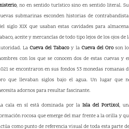
misterio
, no en sentido turístico sino en sentido literal. Su
cuevas submarinas esconden historias de contrabandista
del siglo XIX que usaban estas cavidades para almacena
tabaco, aceite y mercancías de todo tipo lejos de los ojos de l
autoridad. La
Cueva del Tabaco
y la
Cueva del Oro
son lo
nombres con los que se conocen dos de estas cuevas y e
2021 se encontraron en sus fondos 53 monedas romanas d
oro que llevaban siglos bajo el agua. Un lugar que n
necesita adornos para resultar fascinante.
La cala en sí está dominada por la
Isla del Portixol
, un
formación rocosa que emerge del mar frente a la orilla y qu
actúa como punto de referencia visual de toda esta parte de