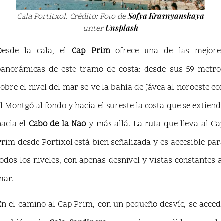
Sofya Krasnyanskaya
Cala Portitxol. Crédito: Foto de
Unsplash
unter
Desde la cala, el
Cap Prim
ofrece una de las mejore
panorámicas de este tramo de costa: desde sus 59 metro
sobre el nivel del mar se ve la bahía de Jávea al noroeste co
el Montgó al fondo y hacia el sureste la costa que se extiend
hacia el
Cabo de la Nao
y más allá. La ruta que lleva al Ca
Prim desde Portixol está bien señalizada y es accesible par
todos los niveles, con apenas desnivel y vistas constantes a
mar.
En el camino al Cap Prim, con un pequeño desvío, se acced