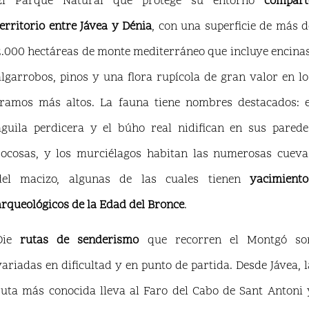
El Parque Natural que protege su entorno
compart
territorio entre Jávea y Dénia
, con una superficie de más d
2.000 hectáreas de monte mediterráneo que incluye encinas
algarrobos, pinos y una flora rupícola de gran valor en lo
tramos más altos. La fauna tiene nombres destacados: e
águila perdicera y el búho real nidifican en sus parede
rocosas, y los murciélagos habitan las numerosas cueva
del macizo, algunas de las cuales tienen
yacimiento
arqueológicos de la Edad del Bronce
.
Die
rutas de senderismo
que recorren el Montgó so
variadas en dificultad y en punto de partida. Desde Jávea, l
ruta más conocida lleva al Faro del Cabo de Sant Antoni 