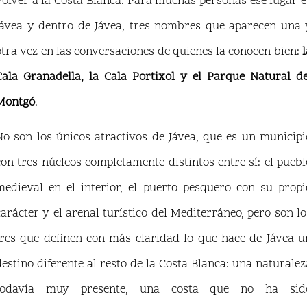
volver a la Costa Blanca. Para muchas personas ese lugar e
Jávea y dentro de Jávea, tres nombres que aparecen una 
otra vez en las conversaciones de quienes la conocen bien:
l
Cala Granadella, la Cala Portixol y el Parque Natural de
Montgó
.
No son los únicos atractivos de Jávea, que es un municipi
con tres núcleos completamente distintos entre sí: el puebl
medieval en el interior, el puerto pesquero con su propi
carácter y el arenal turístico del Mediterráneo, pero son lo
tres que definen con más claridad lo que hace de Jávea u
destino diferente al resto de la Costa Blanca: una naturalez
todavía muy presente, una costa que no ha sid