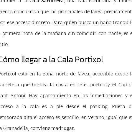
también a la
Cala Sardinera
, una cala escondida y much
menos concurrida que las principales de Jávea precisament
por ese acceso discreto. Para quien busca un baño tranquil
a primera hora de la mañana sin coincidir con nadie, es e
itio.
Cómo llegar a la Cala Portixol
Portixol está en la zona norte de Jávea, accesible desde l
carretera que bordea la costa entre el pueblo y el Cap d
Sant Antoni. Hay aparcamiento en las inmediaciones y e
acceso a la cala es a pie desde el parking. Fuera d
temporada alta el acceso es sencillo; en verano, igual que e
la Granadella, conviene madrugar.