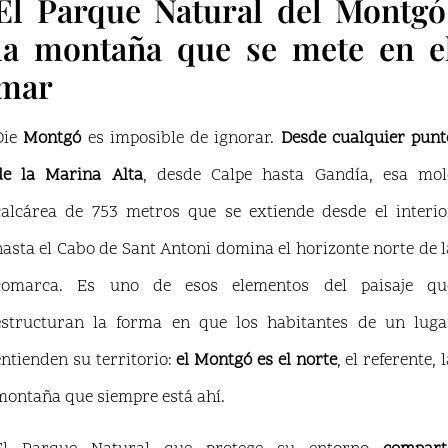
El Parque Natural del Montgó
la montaña que se mete en e
mar
Die
Montgó
es imposible de ignorar.
Desde cualquier punt
de la Marina Alta
, desde Calpe hasta Gandía, esa mol
calcárea de 753 metros que se extiende desde el interio
hasta el Cabo de Sant Antoni domina el horizonte norte de l
comarca. Es uno de esos elementos del paisaje qu
estructuran la forma en que los habitantes de un luga
entienden su territorio:
el Montgó es el norte
, el referente, 
montaña que siempre está ahí.