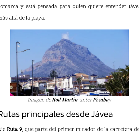
comarca y está pensada para quien quiere entender Jáve
más allá de la playa.
Rod Martín
Pixabay
Imagen de
unter
Rutas principales desde Jávea
Die
Ruta 9
, que parte del primer mirador de la carretera de