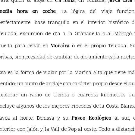
Para quien se aloja en
, en Teulada,
Jávea está 
media hora en coche
. La lógica del viaje funcion
perfectamente: base tranquila en el interior histórico d
Teulada, excursión de día a la Granadella o al Montgó 
Moraira
vuelta para cenar en
o en el propio Teulada. Si
prisas, sin necesidad de cambiar de alojamiento cada noche
Esa es la forma de viajar por la Marina Alta que tiene má
sentido: un punto de anclaje con carácter propio desde el qu
explorar un radio de treinta o cuarenta kilómetros qu
incluye algunos de los mejores rincones de la Costa Blanca
Paseo Ecológico
Javea al norte, Benissa y su
al sur, e
interior con Jalón y la Vall de Pop al oeste. Todo a distanci