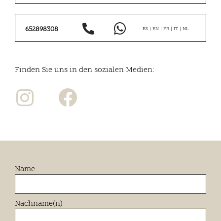
652898308
ES | EN | FR | IT | NL
Finden Sie uns in den sozialen Medien:
Name
Nachname(n)